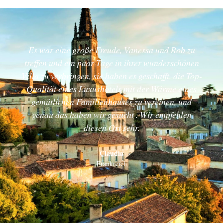
Es war eine große Freude, Vanessa und Rob zu
treffen und ein paar Tage in ihrer wunderschönen
Villa zu verbringen, sie haben es geschafft, die Top-
Qualität eines Luxushotels mit der Wärme eines
gemütlichen Familienhauses zu vereinen, und
genau das haben wir gesucht . Wir empfehlen
diesen Ort sehr.
Claudia
Frankreich