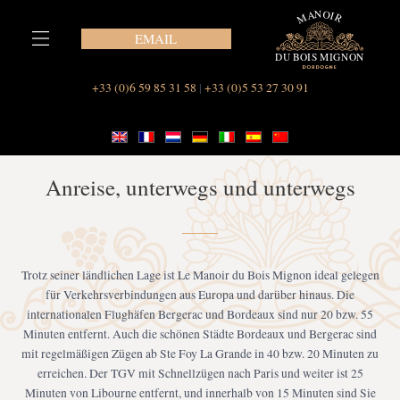
Zum
Inhalt
EMAIL
springen
Unsere Suiten im Le Manoir du Bois Mignon
Unser Ferienhaus, Maison des Vignes
+33 (0)6 59 85 31 58
|
+33 (0)5 53 27 30 91
Anreise, unterwegs und unterwegs
Trotz seiner ländlichen Lage ist Le Manoir du Bois Mignon ideal gelegen
für Verkehrsverbindungen aus Europa und darüber hinaus. Die
internationalen Flughäfen Bergerac und Bordeaux sind nur 20 bzw. 55
Minuten entfernt. Auch die schönen Städte Bordeaux und Bergerac sind
mit regelmäßigen Zügen ab Ste Foy La Grande in 40 bzw. 20 Minuten zu
erreichen. Der TGV mit Schnellzügen nach Paris und weiter ist 25
Minuten von Libourne entfernt, und innerhalb von 15 Minuten sind Sie