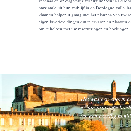
speciaal en onvergetelijk verblijf hebben in Le M
maximale uit hun verblijf in de Dordogne-vallei ha
klaar en helpen u graag met het plannen van uw re
eigen favoriete dingen om te ervaren en plaatsen 
om te helpen met uw reserveringen en boekingen.
Het was een enorm g
in hun prachtige land
van een gezellig famil