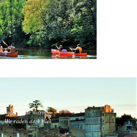
agen door te brengen
xe hotel en de warmte
n . We raden deze plek