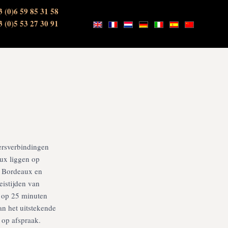
3 (0)6 59 85 31 58
3 (0)5 53 27 30 91
ersverbindingen
aux liggen op
n Bordeaux en
eistijden van
t op 25 minuten
an het uitstekende
 op afspraak.