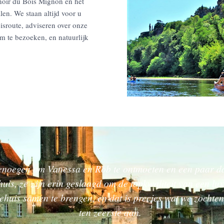
anoir du Bois Mignon en het
len. We staan altijd voor u
isroute, adviseren over onze
om te bezoeken, en natuurlijk
enoegen om Vanessa en Rob te ontmoeten en een paar d
huis, ze zijn erin geslaagd om de topkwaliteit van een lu
iehuis samen te brengen, en dat is precies wat we zochte
ten zeerste aan.