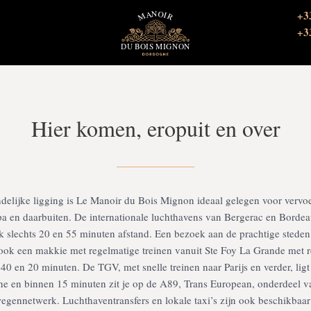
+3
+3
Hier komen, eropuit en over
delijke ligging is Le Manoir du Bois Mignon ideaal gelegen voor vervo
a en daarbuiten. De internationale luchthavens van Bergerac en Borde
ijk slechts 20 en 55 minuten afstand. Een bezoek aan de prachtige stede
ook een makkie met regelmatige treinen vanuit Ste Foy La Grande met r
k 40 en 20 minuten. De TGV, met snelle treinen naar Parijs en verder, lig
ne en binnen 15 minuten zit je op de A89, Trans European, onderdeel v
egennetwerk. Luchthaventransfers en lokale taxi’s zijn ook beschikbaar