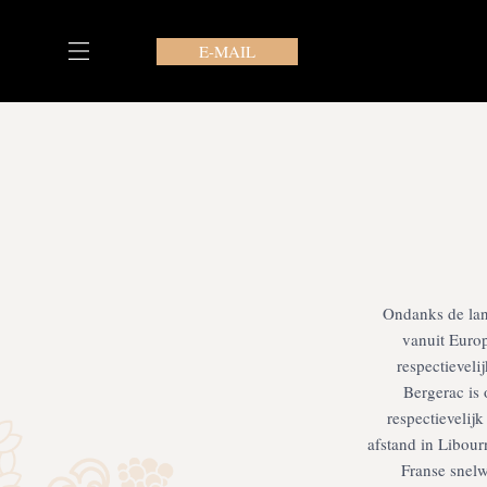
Ga
naar
E-MAIL
de
inhoud
Onze suites in Le Manoir du Bois Mignon
Ondanks de lan
vanuit Europ
respectievel
Bergerac is 
respectievelij
afstand in Libour
Franse snelw