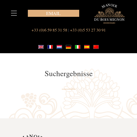
Zum
Inhalt
EMAIL
springen
Unsere Suiten im Le Manoir du Bois Mignon
Unser Ferienhaus, Maison des Vignes
+33 (0)6 59 85 31 58
|
+33 (0)5 53 27 30 91
Suchergebnisse