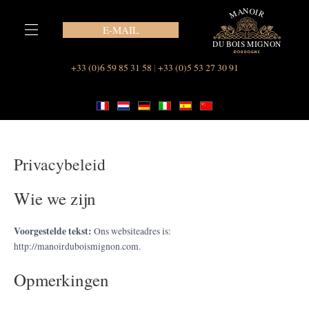
Ga
naar
E-MAIL
de
inhoud
Onze suites in Le Manoir du Bois Mignon
+33 (0)6 59 85 31 58
|
+33 (0)5 53 27 30 91
Privacybeleid
Wie we zijn
Voorgestelde tekst:
Ons websiteadres is:
http://manoirduboismignon.com.
Opmerkingen