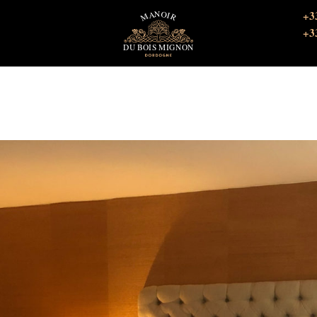
+3
+3