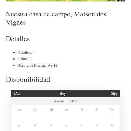
Nuestra casa de campo, Maison des
Vignes
Detalles
Adultos:
4
Niños:
2
Servicios
Piscina
,
Wi-Fi
Disponibilidad
<Ant
Hoy
Sig>
Lu
Ma
Mi
Ju
Vi
Sá
Do
1
2
3
4
5
6
7
8