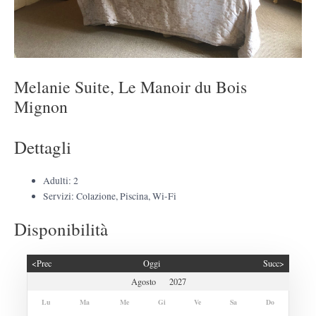
Melanie Suite, Le Manoir du Bois
Mignon
Dettagli
Adulti:
2
Servizi:
Colazione
,
Piscina
,
Wi-Fi
Disponibilità
<Prec
Oggi
Succ>
Lu
Ma
Me
Gi
Ve
Sa
Do