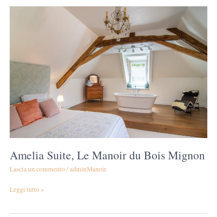
Amelia
Suite,
Le
Manoir
du
Bois
Mignon
Amelia Suite, Le Manoir du Bois Mignon
Lascia un commento
/
adminManoir
Leggi tutto »