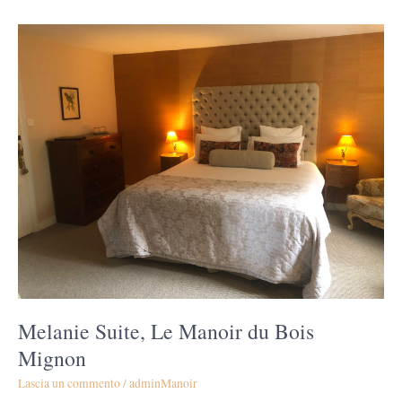
Melanie
Suite,
Le
Manoir
du
Bois
Mignon
Melanie Suite, Le Manoir du Bois
Mignon
Lascia un commento
/
adminManoir