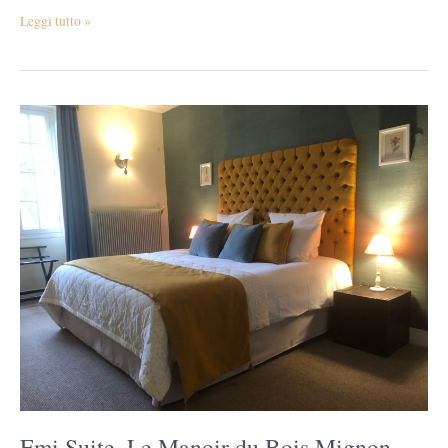
Leggi tutto »
Emi
Suite,
Le
Manoir
du
Bois
Mignon
Emi Suite, Le Manoir du Bois Mignon