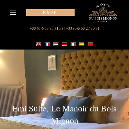
Vai
al
E-MAIL
contenuto
Informazioni su Le Manoir du Bois Mignon
Le nostre suite a Le Manoir du Bois Mignon
+33 (0)6 59 85 31 58
|
+33 (0)5 53 27 30 91
Emi Suite, Le Manoir du Bois
Mignon