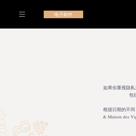
跳
至
电子邮件
内
容
我们在 Le Manoir du Bois Mignon 的套房
如果你重视隐私
包
根据日期的不同，7 
& Maison de