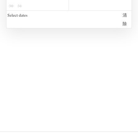
30
31
Select dates
清
除