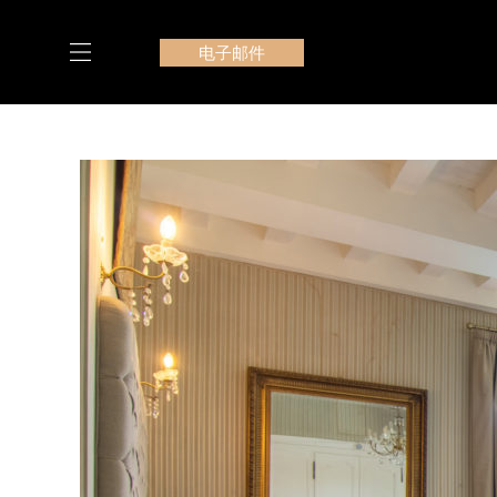
跳
至
电子邮件
内
容
我们在 Le Manoir du Bois Mignon 的套房
Post
navigation