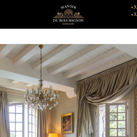
+3
+3