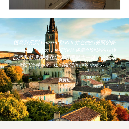
很高兴见到 Vanessa 和 Rob 并在他们美丽的豪
宅中度过了几天，他们设法将豪华酒店的顶级
品质和舒适家庭住宅的温暖融为一体，这正是
我们所寻找的. 我们强烈推荐这个地方。
克劳迪
法国