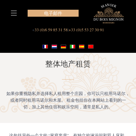
跳
至
电子邮件
内
容
我们在 Le Manoir du Bois Mignon 的套房
+
33 (0)6 59 85 31 58
|
+33 (0)5 53 27 30 91
整体地产租赁
如果你重视隐私并选择私人租用整个庄园，你可以只租用马诺尔，
或者同时租用马诺尔和木屋。 租金包括你在本网站上看到的一
切，加上其他住宿和娱乐空间，通常是私人的。
这包括另外一个大的 “家庭套房”，有独立的淋浴间和双人床和