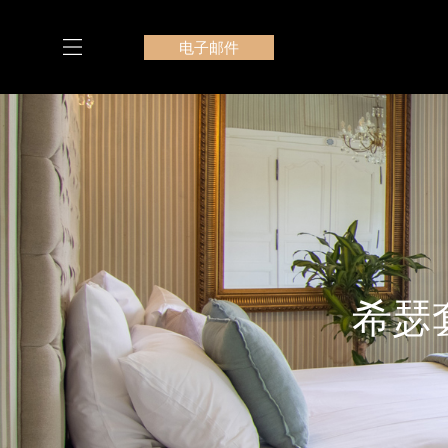
跳
至
电子邮件
内
容
我们在 Le Manoir du Bois Mignon 的套房
希瑟套房