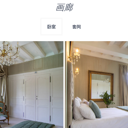
画廊
卧室
套间