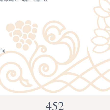
浴间
452