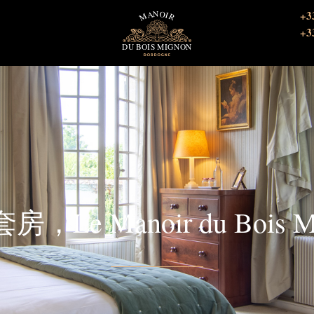
+3
+3
，Le Manoir du Bois M