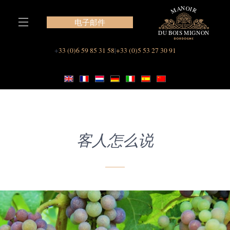
跳
至
电子邮件
内
容
我们在 Le Manoir du Bois Mignon 的套房
+
33 (0)6 59 85 31 58
|
+33 (0)5 53 27 30 91
客人怎么说